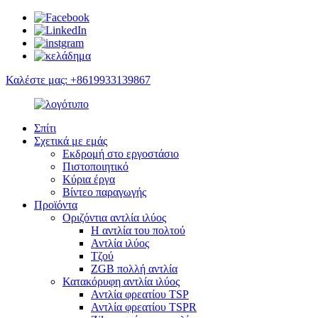
Καλέστε μας: +8619933139867
Σπίτι
Σχετικά με εμάς
Εκδρομή στο εργοστάσιο
Πιστοποιητικό
Κύρια έργα
Βίντεο παραγωγής
Προϊόντα
Οριζόντια αντλία ιλύος
Η αντλία του πολτού
Αντλία ιλύος
Τζού
ZGB πολλή αντλία
Κατακόρυφη αντλία ιλύος
Αντλία φρεατίου TSP
Αντλία φρεατίου TSPR