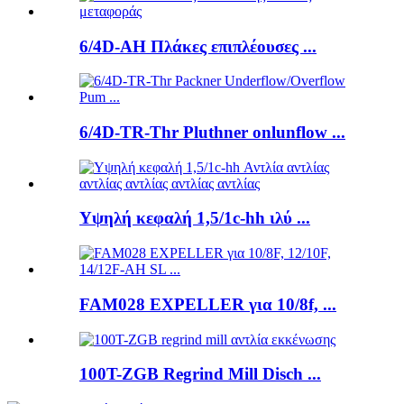
6/4D-AH Πλάκες επιπλέουσες ...
6/4D-TR-Thr Pluthner onlunflow ...
Υψηλή κεφαλή 1,5/1c-hh ιλύ ...
FAM028 EXPELLER για 10/8f, ...
100T-ZGB Regrind Mill Disch ...