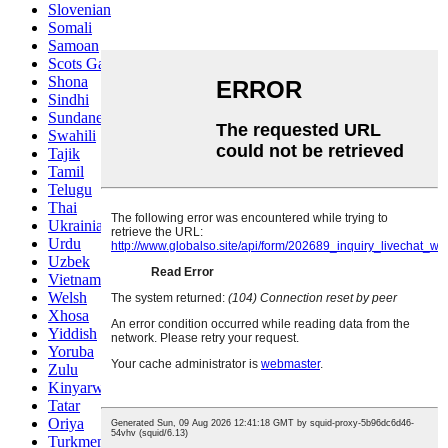
Slovenian
Somali
Samoan
Scots Gaelic
Shona
Sindhi
Sundanese
Swahili
Tajik
Tamil
Telugu
Thai
Ukrainian
Urdu
Uzbek
Vietnamese
Welsh
Xhosa
Yiddish
Yoruba
Zulu
Kinyarwanda
Tatar
Oriya
Turkmen