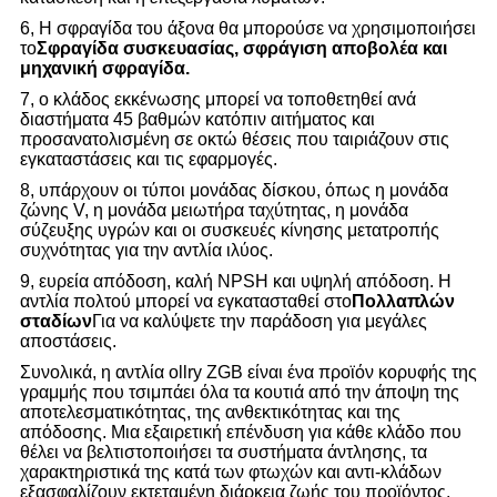
6,
Η σφραγίδα του άξονα θα μπορούσε να χρησιμοποιήσει
το
Σφραγίδα συσκευασίας, σφράγιση αποβολέα και
μηχανική σφραγίδα.
7, ο κλάδος εκκένωσης μπορεί να τοποθετηθεί ανά
διαστήματα 45 βαθμών κατόπιν αιτήματος και
προσανατολισμένη σε οκτώ θέσεις που ταιριάζουν στις
εγκαταστάσεις και τις εφαρμογές.
8, υπάρχουν οι τύποι μονάδας δίσκου, όπως η μονάδα
ζώνης V, η μονάδα μειωτήρα ταχύτητας, η μονάδα
σύζευξης υγρών και οι συσκευές κίνησης μετατροπής
συχνότητας για την αντλία ιλύος.
9, ευρεία απόδοση, καλή NPSH και υψηλή απόδοση. Η
αντλία πολτού μπορεί να εγκατασταθεί στο
Πολλαπλών
σταδίων
Για να καλύψετε την παράδοση για μεγάλες
αποστάσεις.
Συνολικά, η αντλία ollry ZGB είναι ένα προϊόν κορυφής της
γραμμής που τσιμπάει όλα τα κουτιά από την άποψη της
αποτελεσματικότητας, της ανθεκτικότητας και της
απόδοσης. Μια εξαιρετική επένδυση για κάθε κλάδο που
θέλει να βελτιστοποιήσει τα συστήματα άντλησης, τα
χαρακτηριστικά της κατά των φτωχών και αντι-κλάδων
εξασφαλίζουν εκτεταμένη διάρκεια ζωής του προϊόντος.