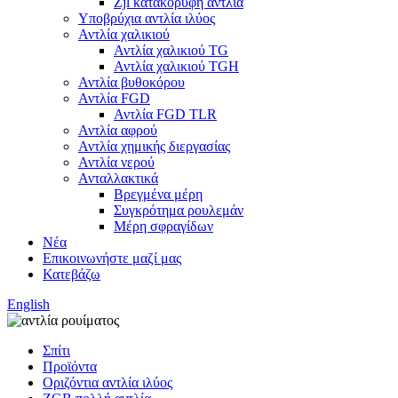
Zjl κατακόρυφη αντλία
Υποβρύχια αντλία ιλύος
Αντλία χαλικιού
Αντλία χαλικιού TG
Αντλία χαλικιού TGH
Αντλία βυθοκόρου
Αντλία FGD
Αντλία FGD TLR
Αντλία αφρού
Αντλία χημικής διεργασίας
Αντλία νερού
Ανταλλακτικά
Βρεγμένα μέρη
Συγκρότημα ρουλεμάν
Μέρη σφραγίδων
Νέα
Επικοινωνήστε μαζί μας
Κατεβάζω
English
Σπίτι
Προϊόντα
Οριζόντια αντλία ιλύος