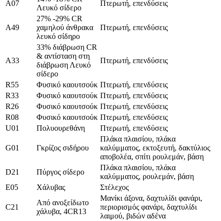
A07
Πτερωτή, επενδύσεις
Λευκό σίδερο
27% -29% CR
Α49
χαμηλού άνθρακα
Πτερωτή, επενδύσεις
λευκό σίδηρο
33% διάβρωση CR
& αντίσταση στη
Α33
Πτερωτή, επενδύσεις
διάβρωση Λευκό
σίδερο
R55
Φυσικό καουτσούκ
Πτερωτή, επενδύσεις
R33
Φυσικό καουτσούκ
Πτερωτή, επενδύσεις
R26
Φυσικό καουτσούκ
Πτερωτή, επενδύσεις
R08
Φυσικό καουτσούκ
Πτερωτή, επενδύσεις
U01
Πολυουρεθάνη
Πτερωτή, επενδύσεις
Πλάκα πλαισίου, πλάκα
G01
Γκρίζος σιδήρου
καλύμματος, εκτοξευτή, δακτύλιος
αποβολέα, σπίτι ρουλεμάν, βάση
Πλάκα πλαισίου, πλάκα
D21
Πύργος σίδερο
καλύμματος, ρουλεμάν, βάση
Ε05
Χάλυβας
Στέλεχος
Μανίκι άξονα, δαχτυλίδι φανάρι,
Από ανοξείδωτο
C21
περιορισμός φανάρι, δαχτυλίδι
χάλυβα, 4CR13
λαιμού, βιδών αδένα