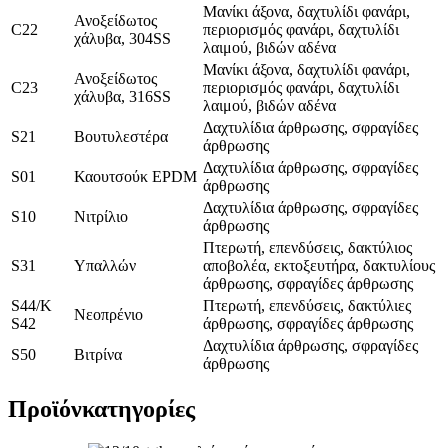
Μανίκι άξονα, δαχτυλίδι φανάρι,
Ανοξείδωτος
C22
περιορισμός φανάρι, δαχτυλίδι
χάλυβα, 304SS
λαιμού, βιδών αδένα
Μανίκι άξονα, δαχτυλίδι φανάρι,
Ανοξείδωτος
C23
περιορισμός φανάρι, δαχτυλίδι
χάλυβα, 316SS
λαιμού, βιδών αδένα
Δαχτυλίδια άρθρωσης, σφραγίδες
S21
Βουτυλεστέρα
άρθρωσης
Δαχτυλίδια άρθρωσης, σφραγίδες
S01
Καουτσούκ EPDM
άρθρωσης
Δαχτυλίδια άρθρωσης, σφραγίδες
S10
Νιτρίλιο
άρθρωσης
Πτερωτή, επενδύσεις, δακτύλιος
S31
Υπαλλών
αποβολέα, εκτοξευτήρα, δακτυλίους
άρθρωσης, σφραγίδες άρθρωσης
S44/K
Πτερωτή, επενδύσεις, δακτύλιες
Νεοπρένιο
S42
άρθρωσης, σφραγίδες άρθρωσης
Δαχτυλίδια άρθρωσης, σφραγίδες
S50
Βιτρίνα
άρθρωσης
Προϊόν
κατηγορίες