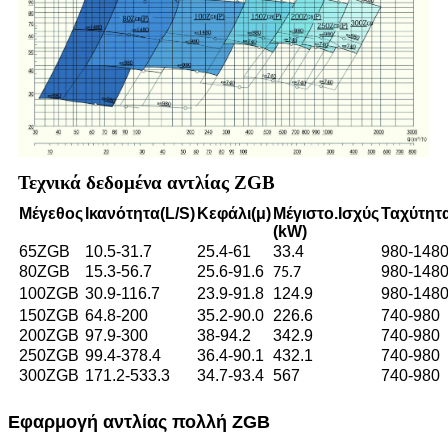
Τεχνικά δεδομένα αντλίας ZGB
Μέγεθος
Ικανότητα
(L/S)
Κεφάλι
(μ)
Μέγιστο.
Ισχύς
Ταχύτητ
(kW)
65ZGB
10.5-31.7
25.4-61
33.4
980-148
80ZGB
15.3-56.7
25.6-91.6
980-148
75.7
100ZGB
30.9-116.7
23.9-91.8
124.9
980-148
150ZGB
64.8-200
35.2-90.0
226.6
740-980
200ZGB
97.9-300
38-94.2
342.9
740-980
250ZGB
99.4-378.4
36.4-90.1
432.1
740-980
300ZGB
171.2-533.3
34.7-93.4
567
740-980
Εφαρμογή αντλίας πολλή ZGB