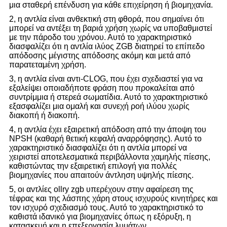
μια σταθερή επένδυση για κάθε επιχείρηση ή βιομηχανία.
2, η αντλία είναι ανθεκτική στη φθορά, που σημαίνει ότι
μπορεί να αντέξει τη βαριά χρήση χωρίς να υποβαθμιστεί
με την πάροδο του χρόνου. Αυτό το χαρακτηριστικό
διασφαλίζει ότι η αντλία ιλύος ZGB διατηρεί το επίπεδο
απόδοσης μέγιστης απόδοσης ακόμη και μετά από
παρατεταμένη χρήση.
3, η αντλία είναι αντι-CLOG, που έχει σχεδιαστεί για να
εξαλείψει οποιαδήποτε φράση που προκαλείται από
συντρίμμια ή στερεά σωματίδια. Αυτό το χαρακτηριστικό
εξασφαλίζει μια ομαλή και συνεχή ροή ιλύου χωρίς
διακοπή ή διακοπή.
4, η αντλία έχει εξαιρετική απόδοση από την άποψη του
NPSH (καθαρή θετική κεφαλή αναρρόφησης). Αυτό το
χαρακτηριστικό διασφαλίζει ότι η αντλία μπορεί να
χειριστεί αποτελεσματικά περιβάλλοντα χαμηλής πίεσης,
καθιστώντας την εξαιρετική επιλογή για πολλές
βιομηχανίες που απαιτούν άντληση υψηλής πίεσης.
5, οι αντλίες ollry zgb υπερέχουν στην αφαίρεση της
τέφρας και της λάσπης χάρη στους ισχυρούς κινητήρες και
τον ισχυρό σχεδιασμό τους. Αυτό το χαρακτηριστικό το
καθιστά ιδανικό για βιομηχανίες όπως η εξόρυξη, η
κατασκευή και η επεξεργασία λυμάτων.