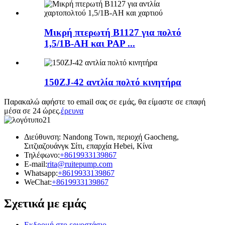
Μικρή πτερωτή B1127 για πολτό
1,5/1B-AH και PAP ...
150ZJ-42 αντλία πολτό κινητήρα
Παρακαλώ αφήστε το email σας σε εμάς, θα είμαστε σε επαφή
μέσα σε 24 ώρες.
έρευνα
Διεύθυνση: Nandong Town, περιοχή Gaocheng,
Σιτζιαζουάνγκ Σίτι, επαρχία Hebei, Κίνα
Τηλέφωνο:
+8619933139867
E-mail:
rita@ruitepump.com
Whatsapp:
+8619933139867
WeChat:
+8619933139867
Σχετικά με εμάς
Εκδρομή στο εργοστάσιο