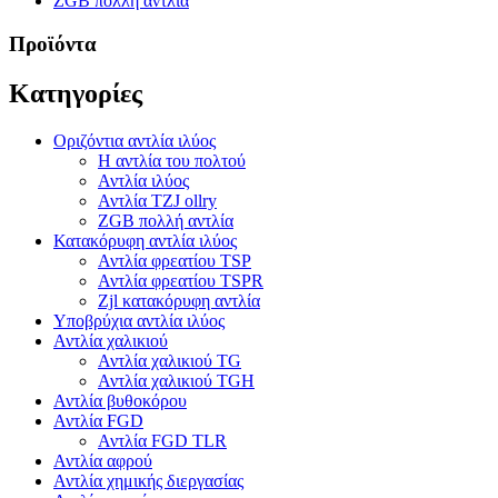
ZGB πολλή αντλία
Προϊόντα
Κατηγορίες
Οριζόντια αντλία ιλύος
Η αντλία του πολτού
Αντλία ιλύος
Αντλία TZJ ollry
ZGB πολλή αντλία
Κατακόρυφη αντλία ιλύος
Αντλία φρεατίου TSP
Αντλία φρεατίου TSPR
Zjl κατακόρυφη αντλία
Υποβρύχια αντλία ιλύος
Αντλία χαλικιού
Αντλία χαλικιού TG
Αντλία χαλικιού TGH
Αντλία βυθοκόρου
Αντλία FGD
Αντλία FGD TLR
Αντλία αφρού
Αντλία χημικής διεργασίας