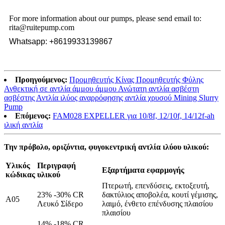
For more information about our pumps, please send email to:
rita@ruitepump.com
Whatsapp: +8619933139867
Προηγούμενος:
Προμηθευτής Κίνας Προμηθευτής Φύλης
Ανθεκτική σε αντλία άμμου άμμου Ανώτατη αντλία ασβέστη
ασβέστης Αντλία ιλύος αναρρόφησης αντλία χρυσού Mining Slurry
Pump
Επόμενος:
FAM028 EXPELLER για 10/8f, 12/10f, 14/12f-ah
ιλική αντλία
Την πρόβολο, οριζόντια, φυγοκεντρική αντλία ιλύου υλικού:
Υλικός
Περιγραφή
Εξαρτήματα εφαρμογής
κώδικας
υλικού
Πτερωτή, επενδύσεις, εκτοξευτή,
23% -30% CR
δακτύλιος αποβολέα, κουτί γέμισης,
A05
Λευκό Σίδερο
λαιμό, ένθετο επένδυσης πλαισίου
πλαισίου
14% -18% CR