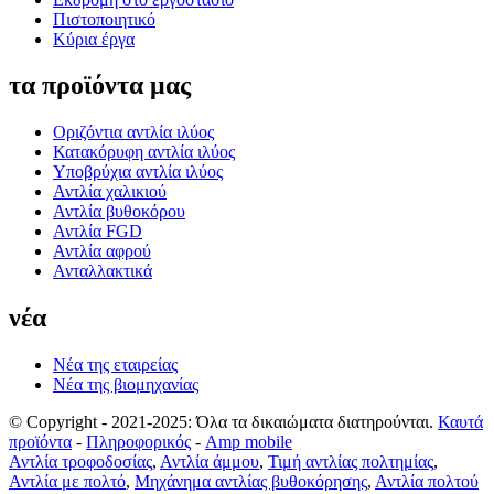
Πιστοποιητικό
Κύρια έργα
τα προϊόντα μας
Οριζόντια αντλία ιλύος
Κατακόρυφη αντλία ιλύος
Υποβρύχια αντλία ιλύος
Αντλία χαλικιού
Αντλία βυθοκόρου
Αντλία FGD
Αντλία αφρού
Ανταλλακτικά
νέα
Νέα της εταιρείας
Νέα της βιομηχανίας
© Copyright - 2021-2025: Όλα τα δικαιώματα διατηρούνται.
Καυτά
προϊόντα
-
Πληροφορικός
-
Amp mobile
Αντλία τροφοδοσίας
,
Αντλία άμμου
,
Τιμή αντλίας πολτημίας
,
Αντλία με πολτό
,
Μηχάνημα αντλίας βυθοκόρησης
,
Αντλία πολτού