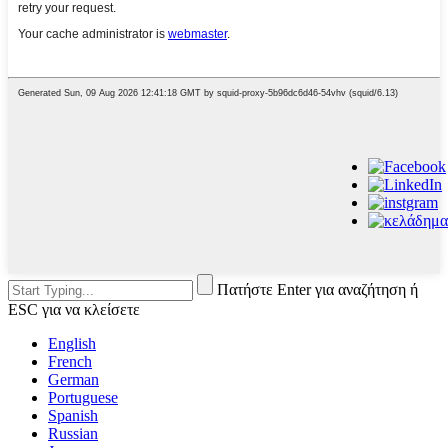
Πατήστε Enter για αναζήτηση ή
ESC για να κλείσετε
English
French
German
Portuguese
Spanish
Russian