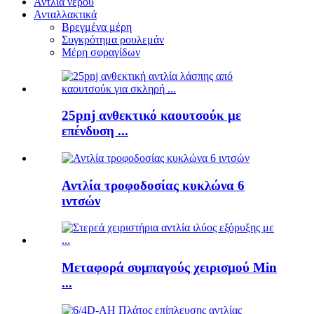
Αντλία νερού
Ανταλλακτικά
Βρεγμένα μέρη
Συγκρότημα ρουλεμάν
Μέρη σφραγίδων
25pnj ανθεκτικό καουτσούκ με
επένδυση ...
Αντλία τροφοδοσίας κυκλώνα 6
ιντσών
Μεταφορά συμπαγούς χειρισμού Min
...