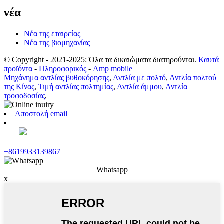
νέα
Νέα της εταιρείας
Νέα της βιομηχανίας
© Copyright - 2021-2025: Όλα τα δικαιώματα διατηρούνται.
Καυτά
προϊόντα
-
Πληροφορικός
-
Amp mobile
Μηχάνημα αντλίας βυθοκόρησης
,
Αντλία με πολτό
,
Αντλία πολτού
της Κίνας
,
Τιμή αντλίας πολτημίας
,
Αντλία άμμου
,
Αντλία
τροφοδοσίας
,
Αποστολή email
+8619933139867
Whatsapp
x