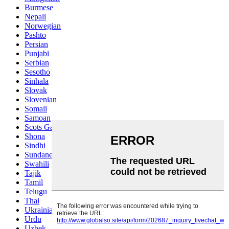
Burmese
Nepali
Norwegian
Pashto
Persian
Punjabi
Serbian
Sesotho
Sinhala
Slovak
Slovenian
Somali
Samoan
Scots Gaelic
Shona
Sindhi
Sundanese
Swahili
Tajik
Tamil
Telugu
Thai
Ukrainian
Urdu
Uzbek