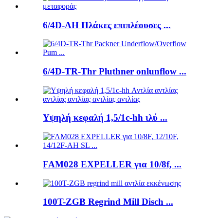
6/4D-AH Πλάκες επιπλέουσες ...
6/4D-TR-Thr Pluthner onlunflow ...
Υψηλή κεφαλή 1,5/1c-hh ιλύ ...
FAM028 EXPELLER για 10/8f, ...
100T-ZGB Regrind Mill Disch ...