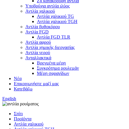
Zjl κατακόρυφη αντλία
Υποβρύχια αντλία ιλύος
Αντλία χαλικιού
Αντλία χαλικιού TG
Αντλία χαλικιού TGH
Αντλία βυθοκόρου
Αντλία FGD
Αντλία FGD TLR
Αντλία αφρού
Αντλία χημικής διεργασίας
Αντλία νερού
Ανταλλακτικά
Βρεγμένα μέρη
Συγκρότημα ρουλεμάν
Μέρη σφραγίδων
Νέα
Επικοινωνήστε μαζί μας
Κατεβάζω
English
Σπίτι
Προϊόντα
Αντλία χαλικιού