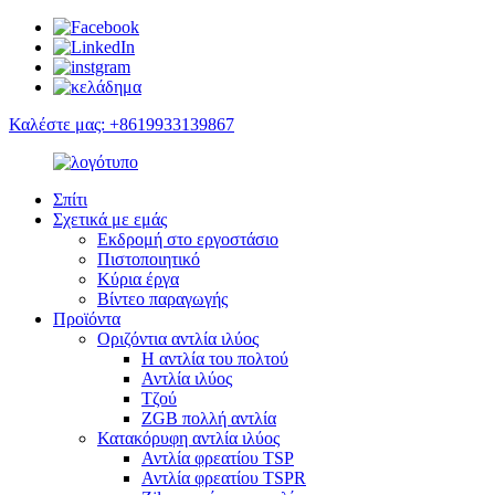
Καλέστε μας: +8619933139867
Σπίτι
Σχετικά με εμάς
Εκδρομή στο εργοστάσιο
Πιστοποιητικό
Κύρια έργα
Βίντεο παραγωγής
Προϊόντα
Οριζόντια αντλία ιλύος
Η αντλία του πολτού
Αντλία ιλύος
Τζού
ZGB πολλή αντλία
Κατακόρυφη αντλία ιλύος
Αντλία φρεατίου TSP
Αντλία φρεατίου TSPR