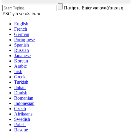
Πατήστε Enter για αναζήτηση ή
ESC για να κλείσετε
English
French
German
Portuguese
Spanish
Russian
Japanese
Korean
Arabic
Irish
Greek
Turkish
Italian
Danish
Romanian
Indonesian
Czech
Afrikaans
Swedish
Polish
Basque