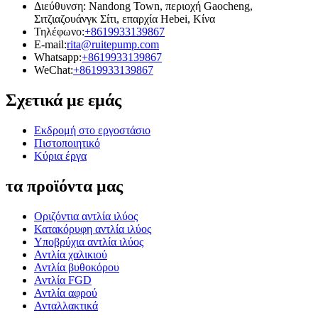
Διεύθυνση: Nandong Town, περιοχή Gaocheng,
Σιτζιαζουάνγκ Σίτι, επαρχία Hebei, Κίνα
Τηλέφωνο:
+8619933139867
E-mail:
rita@ruitepump.com
Whatsapp:
+8619933139867
WeChat:
+8619933139867
Σχετικά με εμάς
Εκδρομή στο εργοστάσιο
Πιστοποιητικό
Κύρια έργα
τα προϊόντα μας
Οριζόντια αντλία ιλύος
Κατακόρυφη αντλία ιλύος
Υποβρύχια αντλία ιλύος
Αντλία χαλικιού
Αντλία βυθοκόρου
Αντλία FGD
Αντλία αφρού
Ανταλλακτικά