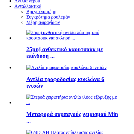
Αντλία νερού
Ανταλλακτικά
Βρεγμένα μέρη
Συγκρότημα ρουλεμάν
Μέρη σφραγίδων
25pnj ανθεκτικό καουτσούκ με
επένδυση ...
Αντλία τροφοδοσίας κυκλώνα 6
ιντσών
Μεταφορά συμπαγούς χειρισμού Min
...