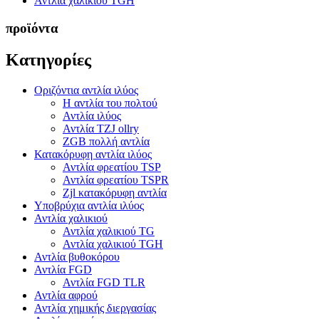
Αντλία χαλικιού TGH
προϊόντα
Κατηγορίες
Οριζόντια αντλία ιλύος
Η αντλία του πολτού
Αντλία ιλύος
Αντλία TZJ ollry
ZGB πολλή αντλία
Κατακόρυφη αντλία ιλύος
Αντλία φρεατίου TSP
Αντλία φρεατίου TSPR
Zjl κατακόρυφη αντλία
Υποβρύχια αντλία ιλύος
Αντλία χαλικιού
Αντλία χαλικιού TG
Αντλία χαλικιού TGH
Αντλία βυθοκόρου
Αντλία FGD
Αντλία FGD TLR
Αντλία αφρού
Αντλία χημικής διεργασίας