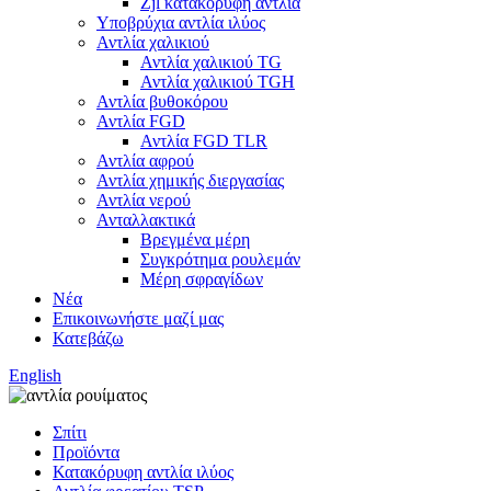
Zjl κατακόρυφη αντλία
Υποβρύχια αντλία ιλύος
Αντλία χαλικιού
Αντλία χαλικιού TG
Αντλία χαλικιού TGH
Αντλία βυθοκόρου
Αντλία FGD
Αντλία FGD TLR
Αντλία αφρού
Αντλία χημικής διεργασίας
Αντλία νερού
Ανταλλακτικά
Βρεγμένα μέρη
Συγκρότημα ρουλεμάν
Μέρη σφραγίδων
Νέα
Επικοινωνήστε μαζί μας
Κατεβάζω
English
Σπίτι
Προϊόντα
Κατακόρυφη αντλία ιλύος