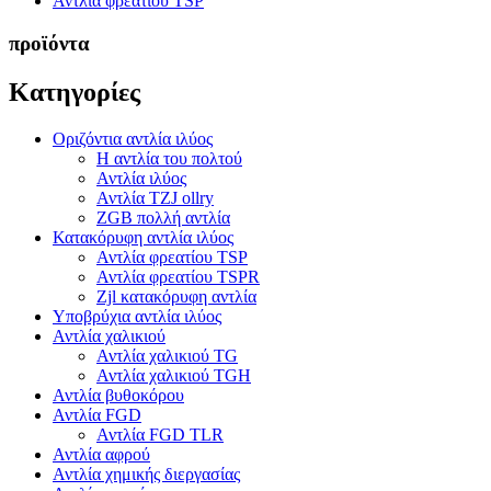
Αντλία φρεατίου TSP
προϊόντα
Κατηγορίες
Οριζόντια αντλία ιλύος
Η αντλία του πολτού
Αντλία ιλύος
Αντλία TZJ ollry
ZGB πολλή αντλία
Κατακόρυφη αντλία ιλύος
Αντλία φρεατίου TSP
Αντλία φρεατίου TSPR
Zjl κατακόρυφη αντλία
Υποβρύχια αντλία ιλύος
Αντλία χαλικιού
Αντλία χαλικιού TG
Αντλία χαλικιού TGH
Αντλία βυθοκόρου
Αντλία FGD
Αντλία FGD TLR
Αντλία αφρού
Αντλία χημικής διεργασίας