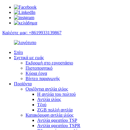
Καλέστε μας: +8619933139867
Σπίτι
Σχετικά με εμάς
Εκδρομή στο εργοστάσιο
Πιστοποιητικό
Κύρια έργα
Βίντεο παραγωγής
Προϊόντα
Οριζόντια αντλία ιλύος
Η αντλία του πολτού
Αντλία ιλύος
Τζού
ZGB πολλή αντλία
Κατακόρυφη αντλία ιλύος
Αντλία φρεατίου TSP
Αντλία φρεατίου TSPR