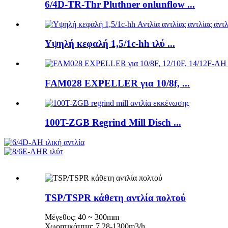
6/4D-TR-Thr Pluthner onlunflow ...
Υψηλή κεφαλή 1,5/1c-hh ιλύ ...
FAM028 EXPELLER για 10/8f, ...
100T-ZGB Regrind Mill Disch ...
TSP/TSPR κάθετη αντλία πολτού
Μέγεθος: 40 ~ 300mm
Χωρητικότητα: 7.28-1300m3/h