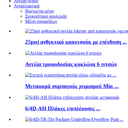
Αντλία νερού
Ανταλλακτικά
Βρεγμένα μέρη
Συγκρότημα ρουλεμάν
Μέρη σφραγίδων
25pnj ανθεκτικό καουτσούκ με επένδυση ...
Αντλία τροφοδοσίας κυκλώνα 6 ιντσών
Μεταφορά συμπαγούς χειρισμού Min ...
6/4D-AH Πλάκες επιπλέουσες ...