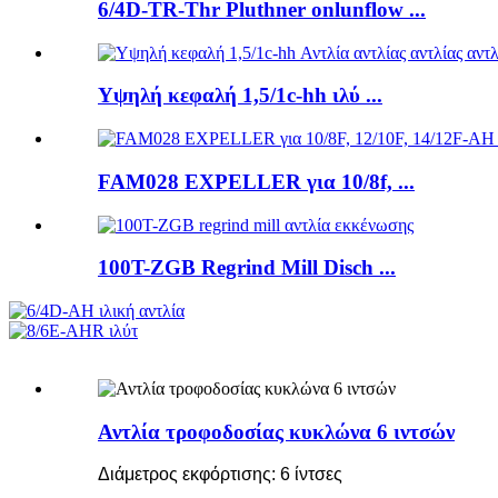
6/4D-TR-Thr Pluthner onlunflow ...
Υψηλή κεφαλή 1,5/1c-hh ιλύ ...
FAM028 EXPELLER για 10/8f, ...
100T-ZGB Regrind Mill Disch ...
Αντλία τροφοδοσίας κυκλώνα 6 ιντσών
Διάμετρος εκφόρτισης: 6 ίντσες