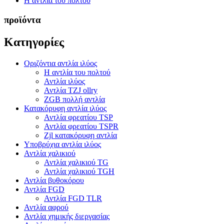
Η αντλία του πολτού
προϊόντα
Κατηγορίες
Οριζόντια αντλία ιλύος
Η αντλία του πολτού
Αντλία ιλύος
Αντλία TZJ ollry
ZGB πολλή αντλία
Κατακόρυφη αντλία ιλύος
Αντλία φρεατίου TSP
Αντλία φρεατίου TSPR
Zjl κατακόρυφη αντλία
Υποβρύχια αντλία ιλύος
Αντλία χαλικιού
Αντλία χαλικιού TG
Αντλία χαλικιού TGH
Αντλία βυθοκόρου
Αντλία FGD
Αντλία FGD TLR
Αντλία αφρού
Αντλία χημικής διεργασίας