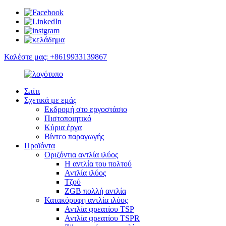
Καλέστε μας: +8619933139867
Σπίτι
Σχετικά με εμάς
Εκδρομή στο εργοστάσιο
Πιστοποιητικό
Κύρια έργα
Βίντεο παραγωγής
Προϊόντα
Οριζόντια αντλία ιλύος
Η αντλία του πολτού
Αντλία ιλύος
Τζού
ZGB πολλή αντλία
Κατακόρυφη αντλία ιλύος
Αντλία φρεατίου TSP
Αντλία φρεατίου TSPR