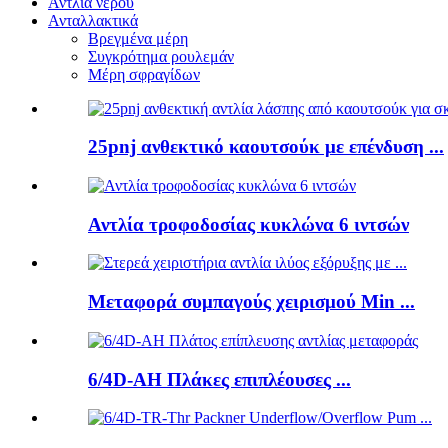
Αντλία νερού
Ανταλλακτικά
Βρεγμένα μέρη
Συγκρότημα ρουλεμάν
Μέρη σφραγίδων
25pnj ανθεκτικό καουτσούκ με επένδυση ...
Αντλία τροφοδοσίας κυκλώνα 6 ιντσών
Μεταφορά συμπαγούς χειρισμού Min ...
6/4D-AH Πλάκες επιπλέουσες ...