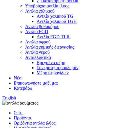
Zjl κατακόρυφη αντλία
Υποβρύχια αντλία ιλύος
Αντλία χαλικιού
Αντλία χαλικιού TG
Αντλία χαλικιού TGH
Αντλία βυθοκόρου
Αντλία FGD
Αντλία FGD TLR
Αντλία αφρού
Αντλία χημικής διεργασίας
Αντλία νερού
Ανταλλακτικά
Βρεγμένα μέρη
Συγκρότημα ρουλεμάν
Μέρη σφραγίδων
Νέα
Επικοινωνήστε μαζί μας
Κατεβάζω
English
Σπίτι
Προϊόντα
Οριζόντια αντλία ιλύος