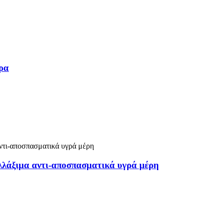
ήρα
λλάξιμα αντι-αποσπασματικά υγρά μέρη