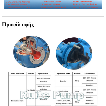
Προφίλ υφής