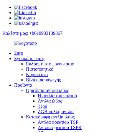
Καλέστε μας: +8619933139867
Σπίτι
Σχετικά με εμάς
Εκδρομή στο εργοστάσιο
Πιστοποιητικό
Κύρια έργα
Βίντεο παραγωγής
Προϊόντα
Οριζόντια αντλία ιλύος
Η αντλία του πολτού
Αντλία ιλύος
Τζού
ZGB πολλή αντλία
Κατακόρυφη αντλία ιλύος
Αντλία φρεατίου TSP
Αντλία φρεατίου TSPR