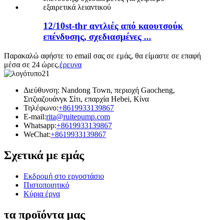
12/10st-thr αντλιές από καουτσούκ
επένδυσης, σχεδιασμένες ...
Παρακαλώ αφήστε το email σας σε εμάς, θα είμαστε σε επαφή
μέσα σε 24 ώρες.
έρευνα
Διεύθυνση: Nandong Town, περιοχή Gaocheng,
Σιτζιαζουάνγκ Σίτι, επαρχία Hebei, Κίνα
Τηλέφωνο:
+8619933139867
E-mail:
rita@ruitepump.com
Whatsapp:
+8619933139867
WeChat:
+8619933139867
Σχετικά με εμάς
Εκδρομή στο εργοστάσιο
Πιστοποιητικό
Κύρια έργα
τα προϊόντα μας