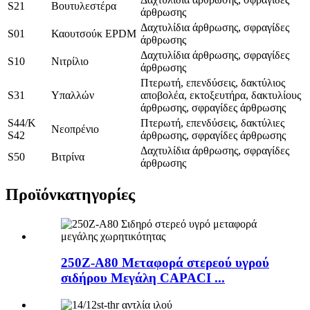
S21
Βουτυλεστέρα
άρθρωσης
Δαχτυλίδια άρθρωσης, σφραγίδες
S01
Καουτσούκ EPDM
άρθρωσης
Δαχτυλίδια άρθρωσης, σφραγίδες
S10
Νιτρίλιο
άρθρωσης
Πτερωτή, επενδύσεις, δακτύλιος
S31
Υπαλλών
αποβολέα, εκτοξευτήρα, δακτυλίους
άρθρωσης, σφραγίδες άρθρωσης
S44/K
Πτερωτή, επενδύσεις, δακτύλιες
Νεοπρένιο
S42
άρθρωσης, σφραγίδες άρθρωσης
Δαχτυλίδια άρθρωσης, σφραγίδες
S50
Βιτρίνα
άρθρωσης
Προϊόν
κατηγορίες
250Z-A80 Μεταφορά στερεού υγρού
σιδήρου Μεγάλη CAPACI ...