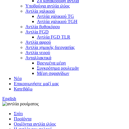
Zjl κατακόρυφη αντλία
Υποβρύχια αντλία ιλύος
Αντλία χαλικιού
Αντλία χαλικιού TG
Αντλία χαλικιού TGH
Αντλία βυθοκόρου
Αντλία FGD
Αντλία FGD TLR
Αντλία αφρού
Αντλία χημικής διεργασίας
Αντλία νερού
Ανταλλακτικά
Βρεγμένα μέρη
Συγκρότημα ρουλεμάν
Μέρη σφραγίδων
Νέα
Επικοινωνήστε μαζί μας
Κατεβάζω
English
Σπίτι
Προϊόντα
Οριζόντια αντλία ιλύος