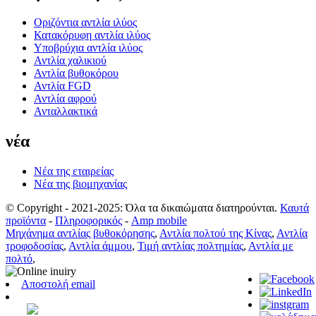
Οριζόντια αντλία ιλύος
Κατακόρυφη αντλία ιλύος
Υποβρύχια αντλία ιλύος
Αντλία χαλικιού
Αντλία βυθοκόρου
Αντλία FGD
Αντλία αφρού
Ανταλλακτικά
νέα
Νέα της εταιρείας
Νέα της βιομηχανίας
© Copyright - 2021-2025: Όλα τα δικαιώματα διατηρούνται.
Καυτά
προϊόντα
-
Πληροφορικός
-
Amp mobile
Μηχάνημα αντλίας βυθοκόρησης
,
Αντλία πολτού της Κίνας
,
Αντλία
τροφοδοσίας
,
Αντλία άμμου
,
Τιμή αντλίας πολτημίας
,
Αντλία με
πολτό
,
Αποστολή email