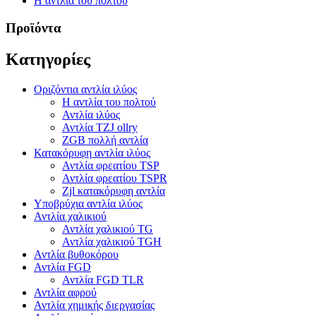
Η αντλία του πολτού
Προϊόντα
Κατηγορίες
Οριζόντια αντλία ιλύος
Η αντλία του πολτού
Αντλία ιλύος
Αντλία TZJ ollry
ZGB πολλή αντλία
Κατακόρυφη αντλία ιλύος
Αντλία φρεατίου TSP
Αντλία φρεατίου TSPR
Zjl κατακόρυφη αντλία
Υποβρύχια αντλία ιλύος
Αντλία χαλικιού
Αντλία χαλικιού TG
Αντλία χαλικιού TGH
Αντλία βυθοκόρου
Αντλία FGD
Αντλία FGD TLR
Αντλία αφρού
Αντλία χημικής διεργασίας