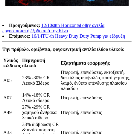
Προηγούμενος:
12/10sttth Horizontal ollry αντλία,
εργοστασιακή έξοδο από την Κίνα
Επόμενος:
16/14TU-th Heavy Duty Duty Pump για εξόρυξη
Την πρόβολο, οριζόντια, φυγοκεντρική αντλία ιλύου υλικού:
Υλικός
Περιγραφή
Εξαρτήματα εφαρμογής
κώδικας
υλικού
Πτερωτή, επενδύσεις, εκτοξευτή,
23% -30% CR
δακτύλιος αποβολέα, κουτί γέμισης,
A05
Λευκό Σίδερο
λαιμό, ένθετο επένδυσης πλαισίου
πλαισίου
14% -18% CR
A07
Πτερωτή, επενδύσεις
Λευκό σίδερο
27% -29% CR
Α49
χαμηλού άνθρακα
Πτερωτή, επενδύσεις
λευκό σίδερο
33% διάβρωση CR
& αντίσταση στη
Α33
Πτερωτή, επενδύσεις