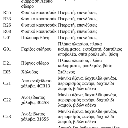
διάβρωση Λευκό
σίδερο
R55
Φυσικό καουτσούκ
Πτερωτή, επενδύσεις
R33
Φυσικό καουτσούκ
Πτερωτή, επενδύσεις
R26
Φυσικό καουτσούκ
Πτερωτή, επενδύσεις
R08
Φυσικό καουτσούκ
Πτερωτή, επενδύσεις
U01
Πολυουρεθάνη
Πτερωτή, επενδύσεις
Πλάκα πλαισίου, πλάκα
G01
Γκρίζος σιδήρου
καλύμματος, εκτοξευτή, δακτύλιος
αποβολέα, σπίτι ρουλεμάν, βάση
Πλάκα πλαισίου, πλάκα
D21
Πύργος σίδερο
καλύμματος, ρουλεμάν, βάση
Ε05
Χάλυβας
Στέλεχος
Μανίκι άξονα, δαχτυλίδι φανάρι,
Από ανοξείδωτο
C21
περιορισμός φανάρι, δαχτυλίδι
χάλυβα, 4CR13
λαιμού, βιδών αδένα
Μανίκι άξονα, δαχτυλίδι φανάρι,
Ανοξείδωτος
C22
περιορισμός φανάρι, δαχτυλίδι
χάλυβα, 304SS
λαιμού, βιδών αδένα
Μανίκι άξονα, δαχτυλίδι φανάρι,
Ανοξείδωτος
C23
περιορισμός φανάρι, δαχτυλίδι
χάλυβα, 316SS
λαιμού, βιδών αδένα
Δαχτυλίδια άρθρωσης, σφραγίδες