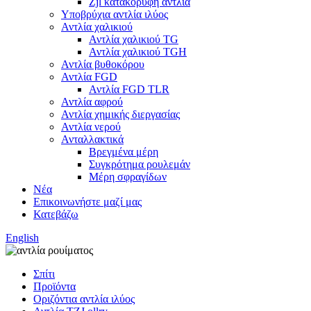
Zjl κατακόρυφη αντλία
Υποβρύχια αντλία ιλύος
Αντλία χαλικιού
Αντλία χαλικιού TG
Αντλία χαλικιού TGH
Αντλία βυθοκόρου
Αντλία FGD
Αντλία FGD TLR
Αντλία αφρού
Αντλία χημικής διεργασίας
Αντλία νερού
Ανταλλακτικά
Βρεγμένα μέρη
Συγκρότημα ρουλεμάν
Μέρη σφραγίδων
Νέα
Επικοινωνήστε μαζί μας
Κατεβάζω
English
Σπίτι
Προϊόντα
Οριζόντια αντλία ιλύος