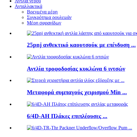
Αντλία νερού
Ανταλλακτικά
Βρεγμένα μέρη
Συγκρότημα ρουλεμάν
Μέρη σφραγίδων
25pnj ανθεκτικό καουτσούκ με επένδυση ...
Αντλία τροφοδοσίας κυκλώνα 6 ιντσών
Μεταφορά συμπαγούς χειρισμού Min ...
6/4D-AH Πλάκες επιπλέουσες ...