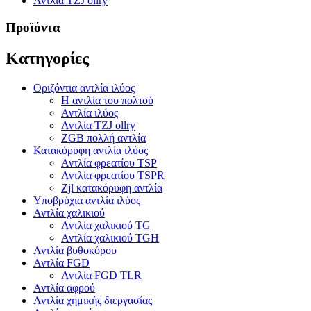
Αντλία TZJ ollry
Προϊόντα
Κατηγορίες
Οριζόντια αντλία ιλύος
Η αντλία του πολτού
Αντλία ιλύος
Αντλία TZJ ollry
ZGB πολλή αντλία
Κατακόρυφη αντλία ιλύος
Αντλία φρεατίου TSP
Αντλία φρεατίου TSPR
Zjl κατακόρυφη αντλία
Υποβρύχια αντλία ιλύος
Αντλία χαλικιού
Αντλία χαλικιού TG
Αντλία χαλικιού TGH
Αντλία βυθοκόρου
Αντλία FGD
Αντλία FGD TLR
Αντλία αφρού
Αντλία χημικής διεργασίας