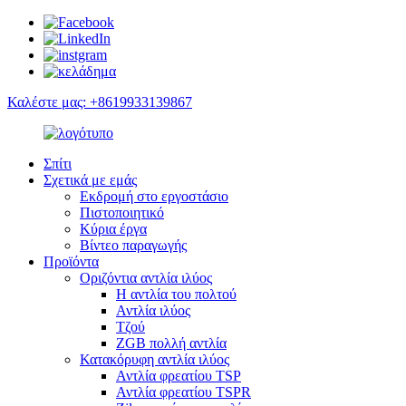
Καλέστε μας: +8619933139867
Σπίτι
Σχετικά με εμάς
Εκδρομή στο εργοστάσιο
Πιστοποιητικό
Κύρια έργα
Βίντεο παραγωγής
Προϊόντα
Οριζόντια αντλία ιλύος
Η αντλία του πολτού
Αντλία ιλύος
Τζού
ZGB πολλή αντλία
Κατακόρυφη αντλία ιλύος
Αντλία φρεατίου TSP
Αντλία φρεατίου TSPR