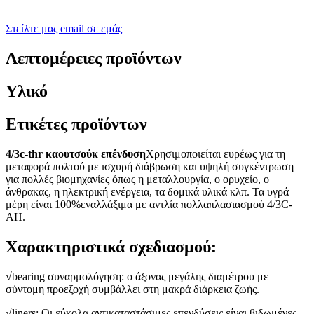
Στείλτε μας email σε εμάς
Λεπτομέρειες προϊόντων
Υλικό
Ετικέτες προϊόντων
4/3c-thr καουτσούκ επένδυση
Χρησιμοποιείται ευρέως για τη
μεταφορά πολτού με ισχυρή διάβρωση και υψηλή συγκέντρωση
για πολλές βιομηχανίες όπως η μεταλλουργία, ο ορυχείο, ο
άνθρακας, η ηλεκτρική ενέργεια, τα δομικά υλικά κλπ. Τα υγρά
μέρη είναι 100%εναλλάξιμα με αντλία πολλαπλασιασμού 4/3C-
AH.
Χαρακτηριστικά σχεδιασμού:
√bearing συναρμολόγηση: ο άξονας μεγάλης διαμέτρου με
σύντομη προεξοχή συμβάλλει στη μακρά διάρκεια ζωής.
√liners: Οι εύκολα αντικαταστάσιμες επενδύσεις είναι βιδωμένες,