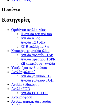
Αντλία ιλύος
Προϊόντα
Κατηγορίες
Οριζόντια αντλία ιλύος
Η αντλία του πολτού
Αντλία ιλύος
Αντλία TZJ ollry
ZGB πολλή αντλία
Κατακόρυφη αντλία ιλύος
Αντλία φρεατίου TSP
Αντλία φρεατίου TSPR
Zjl κατακόρυφη αντλία
Υποβρύχια αντλία ιλύος
Αντλία χαλικιού
Αντλία χαλικιού TG
Αντλία χαλικιού TGH
Αντλία βυθοκόρου
Αντλία FGD
Αντλία FGD TLR
Αντλία αφρού
Αντλία χημικής διεργασίας