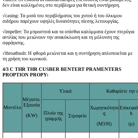
δεν είναι κολλημένες στο περίβλημα για θετική συντήρηση.
√casing: Τα μισά του περιβλήματος του χυτού ή του όλκιμου
σιδήρου παρέχουν υψηλές δυνατότητες πίεσης λειτουργίας.
√impeller: Τα μπροστινά και τα οπίσθια καλύμματα έχουν πτερύγια
αντλίας που μειώνουν την ανακύκλωση και τη μόλυνση της
σφράγισης.
√throatbush: Η φθορά μειώνεται και η συντήρηση απλοποιείται με
τη χρήση του κωνικού.
4/3 C THR THR CUSBER BENTERT PRAMENTERS
PROPTION PROPY:
Υλικά
Καθαρίστε την 
Μέγιστο.
Εξουσία
Μοντέλο
Χωρητικότητα
Επικεφα
Πλοίο της
q
h
(KW)
Στροφείο
γραμμής
(M3/H)
(μ)