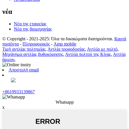
νέα
Νέα της εταιρείας
Νέα της βιομηχανίας
© Copyright - 2021-2025: Όλα τα δικαιώματα διατηρούνται.
Καυτά
προϊόντα
-
Πληροφορικός
-
Amp mobile
Τιμή αντλίας πολτημίας
,
Αντλία τροφοδοσίας
,
Αντλία με πολτό
,
Μηχάνημα αντλίας βυθοκόρησης
,
Αντλία πολτού της Κίνας
,
Αντλία
άμμου
,
Αποστολή email
+8619933139867
Whatsapp
x