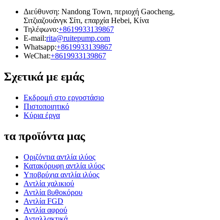
Διεύθυνση: Nandong Town, περιοχή Gaocheng,
Σιτζιαζουάνγκ Σίτι, επαρχία Hebei, Κίνα
Τηλέφωνο:
+8619933139867
E-mail:
rita@ruitepump.com
Whatsapp:
+8619933139867
WeChat:
+8619933139867
Σχετικά με εμάς
Εκδρομή στο εργοστάσιο
Πιστοποιητικό
Κύρια έργα
τα προϊόντα μας
Οριζόντια αντλία ιλύος
Κατακόρυφη αντλία ιλύος
Υποβρύχια αντλία ιλύος
Αντλία χαλικιού
Αντλία βυθοκόρου
Αντλία FGD
Αντλία αφρού
Ανταλλακτικά