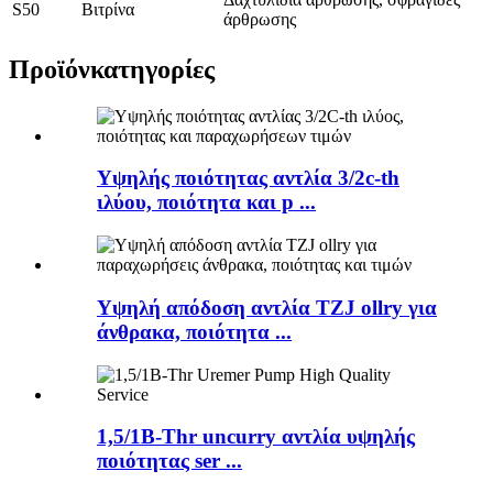
S50
Βιτρίνα
άρθρωσης
Προϊόν
κατηγορίες
Υψηλής ποιότητας αντλία 3/2c-th
ιλύου, ποιότητα και p ...
Υψηλή απόδοση αντλία TZJ ollry για
άνθρακα, ποιότητα ...
1,5/1B-Thr uncurry αντλία υψηλής
ποιότητας ser ...