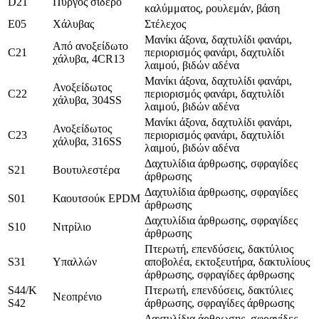
D21
Πύργος σίδερο
καλύμματος, ρουλεμάν, βάση
Ε05
Χάλυβας
Στέλεχος
Μανίκι άξονα, δαχτυλίδι φανάρι,
Από ανοξείδωτο
C21
περιορισμός φανάρι, δαχτυλίδι
χάλυβα, 4CR13
λαιμού, βιδών αδένα
Μανίκι άξονα, δαχτυλίδι φανάρι,
Ανοξείδωτος
C22
περιορισμός φανάρι, δαχτυλίδι
χάλυβα, 304SS
λαιμού, βιδών αδένα
Μανίκι άξονα, δαχτυλίδι φανάρι,
Ανοξείδωτος
C23
περιορισμός φανάρι, δαχτυλίδι
χάλυβα, 316SS
λαιμού, βιδών αδένα
Δαχτυλίδια άρθρωσης, σφραγίδες
S21
Βουτυλεστέρα
άρθρωσης
Δαχτυλίδια άρθρωσης, σφραγίδες
S01
Καουτσούκ EPDM
άρθρωσης
Δαχτυλίδια άρθρωσης, σφραγίδες
S10
Νιτρίλιο
άρθρωσης
Πτερωτή, επενδύσεις, δακτύλιος
S31
Υπαλλών
αποβολέα, εκτοξευτήρα, δακτυλίους
άρθρωσης, σφραγίδες άρθρωσης
S44/K
Πτερωτή, επενδύσεις, δακτύλιες
Νεοπρένιο
S42
άρθρωσης, σφραγίδες άρθρωσης
Δαχτυλίδια άρθρωσης, σφραγίδες