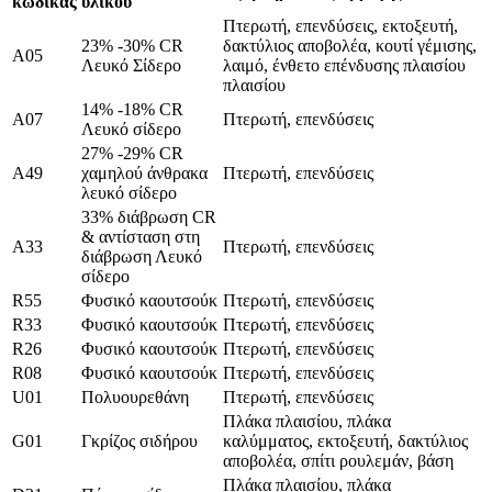
κώδικας
υλικού
Πτερωτή, επενδύσεις, εκτοξευτή,
23% -30% CR
δακτύλιος αποβολέα, κουτί γέμισης,
A05
Λευκό Σίδερο
λαιμό, ένθετο επένδυσης πλαισίου
πλαισίου
14% -18% CR
A07
Πτερωτή, επενδύσεις
Λευκό σίδερο
27% -29% CR
Α49
χαμηλού άνθρακα
Πτερωτή, επενδύσεις
λευκό σίδερο
33% διάβρωση CR
& αντίσταση στη
Α33
Πτερωτή, επενδύσεις
διάβρωση Λευκό
σίδερο
R55
Φυσικό καουτσούκ
Πτερωτή, επενδύσεις
R33
Φυσικό καουτσούκ
Πτερωτή, επενδύσεις
R26
Φυσικό καουτσούκ
Πτερωτή, επενδύσεις
R08
Φυσικό καουτσούκ
Πτερωτή, επενδύσεις
U01
Πολυουρεθάνη
Πτερωτή, επενδύσεις
Πλάκα πλαισίου, πλάκα
G01
Γκρίζος σιδήρου
καλύμματος, εκτοξευτή, δακτύλιος
αποβολέα, σπίτι ρουλεμάν, βάση
Πλάκα πλαισίου, πλάκα