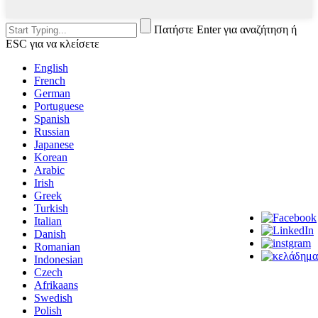
Πατήστε Enter για αναζήτηση ή
ESC για να κλείσετε
English
French
German
Portuguese
Spanish
Russian
Japanese
Korean
Arabic
Irish
Greek
Turkish
Italian
Danish
Romanian
Indonesian
Czech
Afrikaans
Swedish
Polish