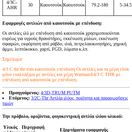
4/3C-
30
Καουτσούκ
Καουτσούκ
79.2-180
5-34.5
AHR
Εφαρμογές αντλιών από καουτσούκ με επένδυση:
Οι αντλίες ιλύ με επένδυση από καουτσούκ χρησιμοποιούνται
ευρέως για υγρούς θραυστήρες, εκκένωση μύλων, εκκένωση
σφαιρών, εκφόρτιση από ράβδο, ιλιά, πετρελαιοκινητήρες, χημική
άμμο, λεπτόκοκκο. χαρτί, FGD, λύματα κ.λπ.
Σημείωμα:
4/3 C thr thr rom καουτσούκ επένδυση Οι αντλίες και τα μέρη είναι
μόνο εναλλάξιμα με αντλίες και μέρη Warman®4/3 C THR με
επένδυση από καουτσούκ με επένδυση.
Προηγούμενος:
4/3D-TRUM PUTM
Επόμενος:
3/2C-Thr Αντλία ιλύος, ποιότητα και παραχωρήσεις
τιμών
Την πρόβολο, οριζόντια, φυγοκεντρική αντλία ιλύου υλικού:
Υλικός
Περιγραφή
Εξαρτήματα εφαρμογής