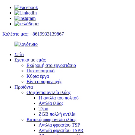
Καλέστε μας: +8619933139867
Σπίτι
Σχετικά με εμάς
Εκδρομή στο εργοστάσιο
Πιστοποιητικό
Κύρια έργα
Βίντεο παραγωγής
Προϊόντα
Οριζόντια αντλία ιλύος
Η αντλία του πολτού
Αντλία ιλύος
Τζού
ZGB πολλή αντλία
Κατακόρυφη αντλία ιλύος
Αντλία φρεατίου TSP
Αντλία φρεατίου TSPR