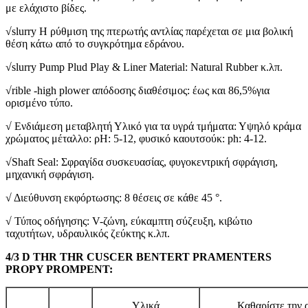
με ελάχιστο βίδες.
√slurry Η ρύθμιση της πτερωτής αντλίας παρέχεται σε μια βολική
θέση κάτω από το συγκρότημα εδράνου.
√slurry Pump Plud Play & Liner Material: Natural Rubber κ.λπ.
√rible -high plower απόδοσης διαθέσιμος: έως και 86,5%για
ορισμένο τύπο.
√ Ενδιάμεση μεταβλητή Υλικό για τα υγρά τμήματα: Υψηλό κράμα
χρώματος μέταλλο: ρΗ: 5-12, φυσικό καουτσούκ: ph: 4-12.
√Shaft Seal: Σφραγίδα συσκευασίας, φυγοκεντρική σφράγιση,
μηχανική σφράγιση.
√ Διεύθυνση εκφόρτωσης: 8 θέσεις σε κάθε 45 °.
√ Τύπος οδήγησης: V-ζώνη, εύκαμπτη σύζευξη, κιβώτιο
ταχυτήτων, υδραυλικός ζεύκτης κ.λπ.
4/3 D THR THR CUSCER BENTERT PRAMENTERS
PROPY PROMPENT:
Υλικά
Καθαρίστε την 