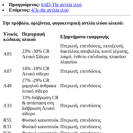
Προηγούμενος:
6/4D-Thr αντλία ιλού
Επόμενος:
4/3c-thr αντλία ιλού
Την πρόβολο, οριζόντια, φυγοκεντρική αντλία ιλύου υλικού:
Υλικός
Περιγραφή
Εξαρτήματα εφαρμογής
κώδικας
υλικού
Πτερωτή, επενδύσεις, εκτοξευτή,
23% -30% CR
δακτύλιος αποβολέα, κουτί γέμισης,
A05
Λευκό Σίδερο
λαιμό, ένθετο επένδυσης πλαισίου
πλαισίου
14% -18% CR
A07
Πτερωτή, επενδύσεις
Λευκό σίδερο
27% -29% CR
Α49
χαμηλού άνθρακα
Πτερωτή, επενδύσεις
λευκό σίδερο
33% διάβρωση CR
& αντίσταση στη
Α33
Πτερωτή, επενδύσεις
διάβρωση Λευκό
σίδερο
R55
Φυσικό καουτσούκ
Πτερωτή, επενδύσεις
R33
Φυσικό καουτσούκ
Πτερωτή, επενδύσεις