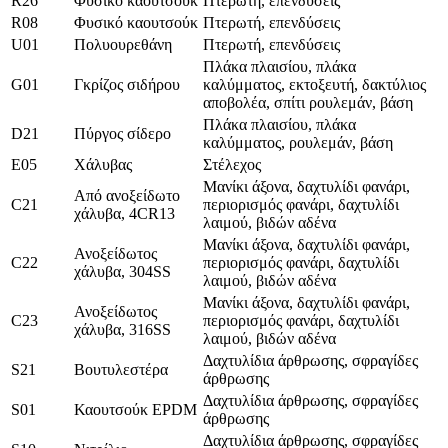
R26
Φυσικό καουτσούκ
Πτερωτή, επενδύσεις
R08
Φυσικό καουτσούκ
Πτερωτή, επενδύσεις
U01
Πολυουρεθάνη
Πτερωτή, επενδύσεις
Πλάκα πλαισίου, πλάκα
G01
Γκρίζος σιδήρου
καλύμματος, εκτοξευτή, δακτύλιος
αποβολέα, σπίτι ρουλεμάν, βάση
Πλάκα πλαισίου, πλάκα
D21
Πύργος σίδερο
καλύμματος, ρουλεμάν, βάση
Ε05
Χάλυβας
Στέλεχος
Μανίκι άξονα, δαχτυλίδι φανάρι,
Από ανοξείδωτο
C21
περιορισμός φανάρι, δαχτυλίδι
χάλυβα, 4CR13
λαιμού, βιδών αδένα
Μανίκι άξονα, δαχτυλίδι φανάρι,
Ανοξείδωτος
C22
περιορισμός φανάρι, δαχτυλίδι
χάλυβα, 304SS
λαιμού, βιδών αδένα
Μανίκι άξονα, δαχτυλίδι φανάρι,
Ανοξείδωτος
C23
περιορισμός φανάρι, δαχτυλίδι
χάλυβα, 316SS
λαιμού, βιδών αδένα
Δαχτυλίδια άρθρωσης, σφραγίδες
S21
Βουτυλεστέρα
άρθρωσης
Δαχτυλίδια άρθρωσης, σφραγίδες
S01
Καουτσούκ EPDM
άρθρωσης
Δαχτυλίδια άρθρωσης, σφραγίδες