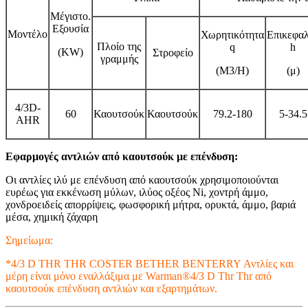
Μέγιστο.
Εξουσία
Μοντέλο
Χωρητικότητα
Επικεφα
Πλοίο της
q
h
(KW)
Στροφείο
γραμμής
(M3/H)
(μ)
4/3D-
60
Καουτσούκ
Καουτσούκ
79.2-180
5-34.5
AHR
Εφαρμογές αντλιών από καουτσούκ με επένδυση:
Οι αντλίες ιλύ με επένδυση από καουτσούκ χρησιμοποιούνται
ευρέως για εκκένωση μύλων, ιλύος οξέος Ni, χοντρή άμμο,
χονδροειδείς απορρίψεις, φωσφορική μήτρα, ορυκτά, άμμο, βαριά
μέσα, χημική ζάχαρη
Σημείωμα:
*4/3 D THR THR COSTER BETHER BENTERRY Αντλίες και
μέρη είναι μόνο εναλλάξιμα με Warman®4/3 D Thr Thr από
καουτσούκ επένδυση αντλιών και εξαρτημάτων.