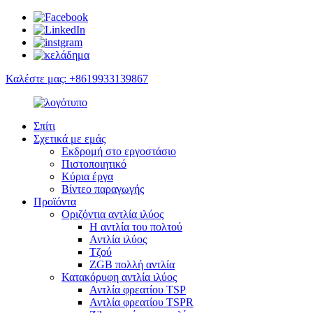
Καλέστε μας: +8619933139867
Σπίτι
Σχετικά με εμάς
Εκδρομή στο εργοστάσιο
Πιστοποιητικό
Κύρια έργα
Βίντεο παραγωγής
Προϊόντα
Οριζόντια αντλία ιλύος
Η αντλία του πολτού
Αντλία ιλύος
Τζού
ZGB πολλή αντλία
Κατακόρυφη αντλία ιλύος
Αντλία φρεατίου TSP
Αντλία φρεατίου TSPR