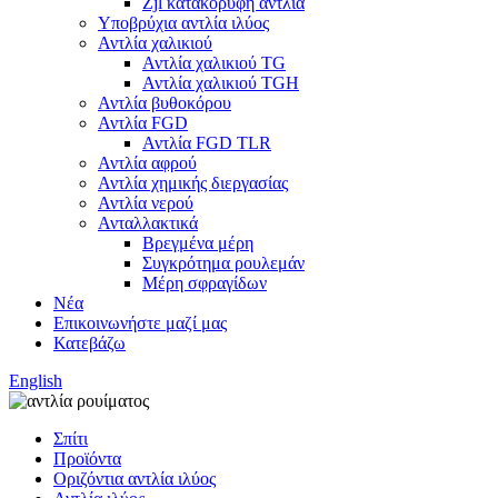
Zjl κατακόρυφη αντλία
Υποβρύχια αντλία ιλύος
Αντλία χαλικιού
Αντλία χαλικιού TG
Αντλία χαλικιού TGH
Αντλία βυθοκόρου
Αντλία FGD
Αντλία FGD TLR
Αντλία αφρού
Αντλία χημικής διεργασίας
Αντλία νερού
Ανταλλακτικά
Βρεγμένα μέρη
Συγκρότημα ρουλεμάν
Μέρη σφραγίδων
Νέα
Επικοινωνήστε μαζί μας
Κατεβάζω
English
Σπίτι
Προϊόντα
Οριζόντια αντλία ιλύος