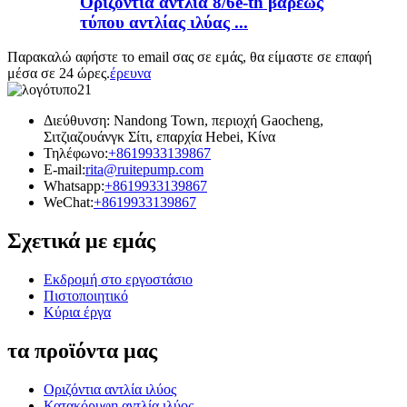
Οριζόντια αντλία 8/6e-th βαρέως
τύπου αντλίας ιλύας ...
Παρακαλώ αφήστε το email σας σε εμάς, θα είμαστε σε επαφή
μέσα σε 24 ώρες.
έρευνα
Διεύθυνση: Nandong Town, περιοχή Gaocheng,
Σιτζιαζουάνγκ Σίτι, επαρχία Hebei, Κίνα
Τηλέφωνο:
+8619933139867
E-mail:
rita@ruitepump.com
Whatsapp:
+8619933139867
WeChat:
+8619933139867
Σχετικά με εμάς
Εκδρομή στο εργοστάσιο
Πιστοποιητικό
Κύρια έργα
τα προϊόντα μας
Οριζόντια αντλία ιλύος
Κατακόρυφη αντλία ιλύος