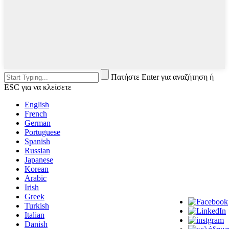
Πατήστε Enter για αναζήτηση ή
ESC για να κλείσετε
English
French
German
Portuguese
Spanish
Russian
Japanese
Korean
Arabic
Irish
Greek
Turkish
Italian
Danish