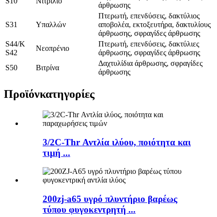
S10
Νιτρίλιο
άρθρωσης
Πτερωτή, επενδύσεις, δακτύλιος
S31
Υπαλλών
αποβολέα, εκτοξευτήρα, δακτυλίους
άρθρωσης, σφραγίδες άρθρωσης
S44/K
Πτερωτή, επενδύσεις, δακτύλιες
Νεοπρένιο
S42
άρθρωσης, σφραγίδες άρθρωσης
Δαχτυλίδια άρθρωσης, σφραγίδες
S50
Βιτρίνα
άρθρωσης
Προϊόν
κατηγορίες
3/2C-Thr Αντλία ιλύου, ποιότητα και
τιμή ...
200zj-a65 υγρό πλυντήριο βαρέως
τύπου φυγοκεντρητή ...