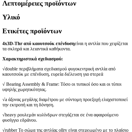
Λεπτομέρειες προϊόντων
Υλικό
Ετικέτες προϊόντων
4x3D-Thr από καουτσούκ επένδυση
είναι η αντλία που χειρίζεται
τα σκληρά και λειαντικά καθήκοντα.
Χαρακτηριστικά σχεδιασμού:
√double περιβλήματα σχεδιασμού φυγοκεντρική αντλία από
καουτσούκ με επένδυση, ευρεία διέλευση για στερεά
√ Bearing Assembly & Frame: Τόσο οι τυπικοί όσο και οι τύποι
υψηλής χωρητικότητας.
√a άξονας μεγάλης διαμέτρου με σύντομη προεξοχή ελαχιστοποιεί
την εκτροπή και τη δόνηση.
√heavy ρουλεμάν κυλίνδρων στεγάζεται σε ένα αφαιρούμενο
φυσίγγιο εδράνου.
√rubber Το σώμα της αντλίας ollry είναι στερεωμένο με το πλαίσιο