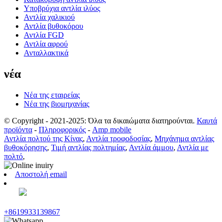
Υποβρύχια αντλία ιλύος
Αντλία χαλικιού
Αντλία βυθοκόρου
Αντλία FGD
Αντλία αφρού
Ανταλλακτικά
νέα
Νέα της εταιρείας
Νέα της βιομηχανίας
© Copyright - 2021-2025: Όλα τα δικαιώματα διατηρούνται.
Καυτά
προϊόντα
-
Πληροφορικός
-
Amp mobile
Αντλία πολτού της Κίνας
,
Αντλία τροφοδοσίας
,
Μηχάνημα αντλίας
βυθοκόρησης
,
Τιμή αντλίας πολτημίας
,
Αντλία άμμου
,
Αντλία με
πολτό
,
Αποστολή email
+8619933139867