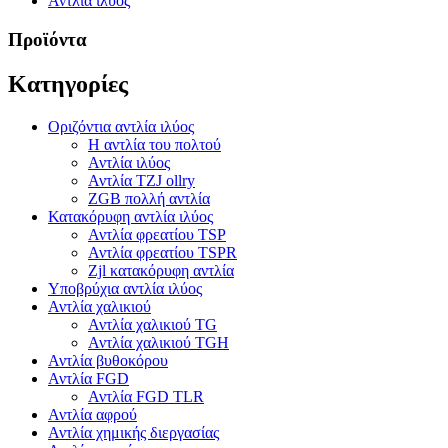
Αντλία ιλύος
Προϊόντα
Κατηγορίες
Οριζόντια αντλία ιλύος
Η αντλία του πολτού
Αντλία ιλύος
Αντλία TZJ ollry
ZGB πολλή αντλία
Κατακόρυφη αντλία ιλύος
Αντλία φρεατίου TSP
Αντλία φρεατίου TSPR
Zjl κατακόρυφη αντλία
Υποβρύχια αντλία ιλύος
Αντλία χαλικιού
Αντλία χαλικιού TG
Αντλία χαλικιού TGH
Αντλία βυθοκόρου
Αντλία FGD
Αντλία FGD TLR
Αντλία αφρού
Αντλία χημικής διεργασίας