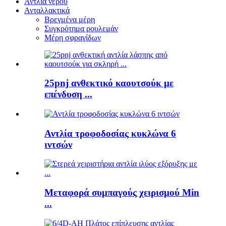
Αντλία νερού
Ανταλλακτικά
Βρεγμένα μέρη
Συγκρότημα ρουλεμάν
Μέρη σφραγίδων
25pnj ανθεκτικό καουτσούκ με
επένδυση ...
Αντλία τροφοδοσίας κυκλώνα 6
ιντσών
Μεταφορά συμπαγούς χειρισμού Min
...