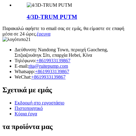
4/3D-TRUM PUTM
Παρακαλώ αφήστε το email σας σε εμάς, θα είμαστε σε επαφή
μέσα σε 24 ώρες.
έρευνα
Διεύθυνση: Nandong Town, περιοχή Gaocheng,
Σιτζιαζουάνγκ Σίτι, επαρχία Hebei, Κίνα
Τηλέφωνο:
+8619933139867
E-mail:
rita@ruitepump.com
Whatsapp:
+8619933139867
WeChat:
+8619933139867
Σχετικά με εμάς
Εκδρομή στο εργοστάσιο
Πιστοποιητικό
Κύρια έργα
τα προϊόντα μας