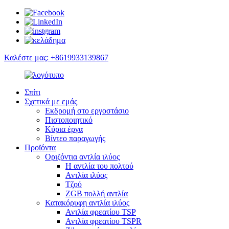
Καλέστε μας: +8619933139867
Σπίτι
Σχετικά με εμάς
Εκδρομή στο εργοστάσιο
Πιστοποιητικό
Κύρια έργα
Βίντεο παραγωγής
Προϊόντα
Οριζόντια αντλία ιλύος
Η αντλία του πολτού
Αντλία ιλύος
Τζού
ZGB πολλή αντλία
Κατακόρυφη αντλία ιλύος
Αντλία φρεατίου TSP
Αντλία φρεατίου TSPR