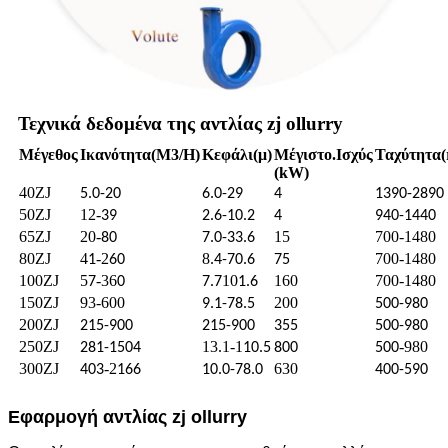
Τεχνικά δεδομένα της αντλίας zj ollurry
Μέγεθος
Ικανότητα
(M3/H)
Κεφάλι
(μ)
Μέγιστο.
Ισχύς
Ταχύτητα
(
(kW)
40ZJ
5.0-20
6.0-29
4
1390-2890
50ZJ
12-
39
2.6-10.2
4
940-1440
65ZJ
20-
15
700-1480
80
7.0-33.6
80ZJ
4
-2
8
700-1480
1
60
.4-70.6
75
100ZJ
5
-36
10
160
700-1480
7
0
7.7
1.6
150ZJ
93-600
200
9.1-78.5
500-980
200ZJ
215-900
215-900
355
500-980
250ZJ
13.1-1
-980
281-1504
10.5
800
500
300ZJ
-2
630
403
166
10.0-78.0
400-590
Εφαρμογή αντλίας zj ollurry