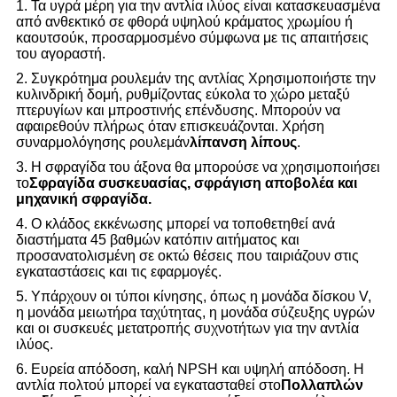
1. Τα υγρά μέρη για την αντλία ιλύος είναι κατασκευασμένα
από ανθεκτικό σε φθορά υψηλού κράματος χρωμίου ή
καουτσούκ, προσαρμοσμένο σύμφωνα με τις απαιτήσεις
του αγοραστή.
2. Συγκρότημα ρουλεμάν της αντλίας Χρησιμοποιήστε την
κυλινδρική δομή, ρυθμίζοντας εύκολα το χώρο μεταξύ
πτερυγίων και μπροστινής επένδυσης. Μπορούν να
αφαιρεθούν πλήρως όταν επισκευάζονται. Χρήση
συναρμολόγησης ρουλεμάν
λίπανση λίπους
.
3. Η σφραγίδα του άξονα θα μπορούσε να χρησιμοποιήσει
το
Σφραγίδα συσκευασίας, σφράγιση αποβολέα και
μηχανική σφραγίδα.
4. Ο κλάδος εκκένωσης μπορεί να τοποθετηθεί ανά
διαστήματα 45 βαθμών κατόπιν αιτήματος και
προσανατολισμένη σε οκτώ θέσεις που ταιριάζουν στις
εγκαταστάσεις και τις εφαρμογές.
5. Υπάρχουν οι τύποι κίνησης, όπως η μονάδα δίσκου V,
η μονάδα μειωτήρα ταχύτητας, η μονάδα σύζευξης υγρών
και οι συσκευές μετατροπής συχνοτήτων για την αντλία
ιλύος.
6. Ευρεία απόδοση, καλή NPSH και υψηλή απόδοση. Η
αντλία πολτού μπορεί να εγκατασταθεί στο
Πολλαπλών