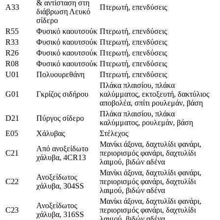
& αντίσταση στη
Α33
Πτερωτή, επενδύσεις
διάβρωση Λευκό
σίδερο
R55
Φυσικό καουτσούκ
Πτερωτή, επενδύσεις
R33
Φυσικό καουτσούκ
Πτερωτή, επενδύσεις
R26
Φυσικό καουτσούκ
Πτερωτή, επενδύσεις
R08
Φυσικό καουτσούκ
Πτερωτή, επενδύσεις
U01
Πολυουρεθάνη
Πτερωτή, επενδύσεις
Πλάκα πλαισίου, πλάκα
G01
Γκρίζος σιδήρου
καλύμματος, εκτοξευτή, δακτύλιος
αποβολέα, σπίτι ρουλεμάν, βάση
Πλάκα πλαισίου, πλάκα
D21
Πύργος σίδερο
καλύμματος, ρουλεμάν, βάση
Ε05
Χάλυβας
Στέλεχος
Μανίκι άξονα, δαχτυλίδι φανάρι,
Από ανοξείδωτο
C21
περιορισμός φανάρι, δαχτυλίδι
χάλυβα, 4CR13
λαιμού, βιδών αδένα
Μανίκι άξονα, δαχτυλίδι φανάρι,
Ανοξείδωτος
C22
περιορισμός φανάρι, δαχτυλίδι
χάλυβα, 304SS
λαιμού, βιδών αδένα
Μανίκι άξονα, δαχτυλίδι φανάρι,
Ανοξείδωτος
C23
περιορισμός φανάρι, δαχτυλίδι
χάλυβα, 316SS
λαιμού, βιδών αδένα