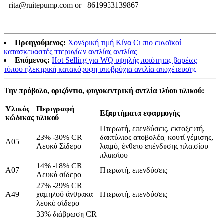
rita@ruitepump.com or +8619933139867
Προηγούμενος:
Χονδρική τιμή Κίνα Οι πιο ευνοϊκοί
κατασκευαστές πτερυγίων αντλίας αντλίας
Επόμενος:
Hot Selling για WQ υψηλής ποιότητας βαρέως
τύπου ηλεκτρική κατακόρυφη υποβρύχια αντλία αποχέτευσης
Την πρόβολο, οριζόντια, φυγοκεντρική αντλία ιλύου υλικού:
Υλικός
Περιγραφή
Εξαρτήματα εφαρμογής
κώδικας
υλικού
Πτερωτή, επενδύσεις, εκτοξευτή,
23% -30% CR
δακτύλιος αποβολέα, κουτί γέμισης,
A05
Λευκό Σίδερο
λαιμό, ένθετο επένδυσης πλαισίου
πλαισίου
14% -18% CR
A07
Πτερωτή, επενδύσεις
Λευκό σίδερο
27% -29% CR
Α49
χαμηλού άνθρακα
Πτερωτή, επενδύσεις
λευκό σίδερο
33% διάβρωση CR