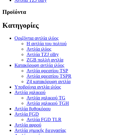
Αντλία TZJ ollry
Προϊόντα
Κατηγορίες
Οριζόντια αντλία ιλύος
Η αντλία του πολτού
Αντλία ιλύος
Αντλία TZJ ollry
ZGB πολλή αντλία
Κατακόρυφη αντλία ιλύος
Αντλία φρεατίου TSP
Αντλία φρεατίου TSPR
Zjl κατακόρυφη αντλία
Υποβρύχια αντλία ιλύος
Αντλία χαλικιού
Αντλία χαλικιού TG
Αντλία χαλικιού TGH
Αντλία βυθοκόρου
Αντλία FGD
Αντλία FGD TLR
Αντλία αφρού
Αντλία χημικής διεργασίας