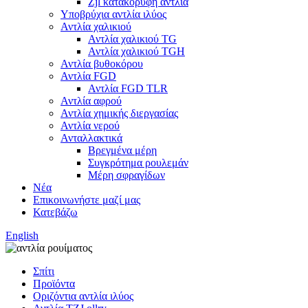
Zjl κατακόρυφη αντλία
Υποβρύχια αντλία ιλύος
Αντλία χαλικιού
Αντλία χαλικιού TG
Αντλία χαλικιού TGH
Αντλία βυθοκόρου
Αντλία FGD
Αντλία FGD TLR
Αντλία αφρού
Αντλία χημικής διεργασίας
Αντλία νερού
Ανταλλακτικά
Βρεγμένα μέρη
Συγκρότημα ρουλεμάν
Μέρη σφραγίδων
Νέα
Επικοινωνήστε μαζί μας
Κατεβάζω
English
Σπίτι
Προϊόντα
Οριζόντια αντλία ιλύος