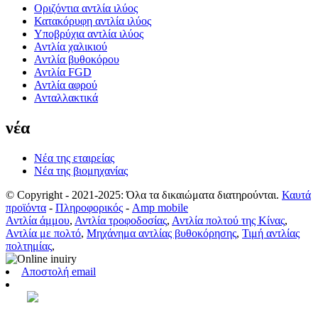
Οριζόντια αντλία ιλύος
Κατακόρυφη αντλία ιλύος
Υποβρύχια αντλία ιλύος
Αντλία χαλικιού
Αντλία βυθοκόρου
Αντλία FGD
Αντλία αφρού
Ανταλλακτικά
νέα
Νέα της εταιρείας
Νέα της βιομηχανίας
© Copyright - 2021-2025: Όλα τα δικαιώματα διατηρούνται.
Καυτά
προϊόντα
-
Πληροφορικός
-
Amp mobile
Αντλία άμμου
,
Αντλία τροφοδοσίας
,
Αντλία πολτού της Κίνας
,
Αντλία με πολτό
,
Μηχάνημα αντλίας βυθοκόρησης
,
Τιμή αντλίας
πολτημίας
,
Αποστολή email