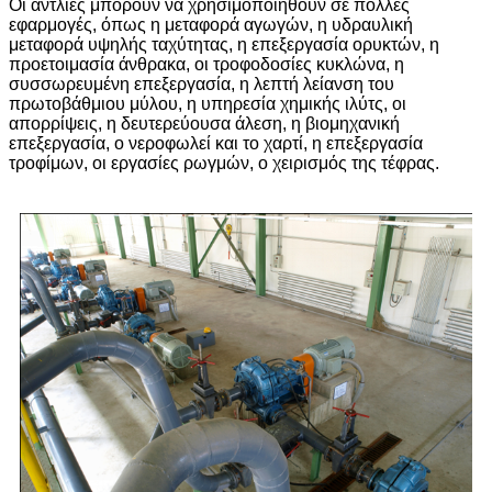
Οι αντλίες μπορούν να χρησιμοποιηθούν σε πολλές
εφαρμογές, όπως η μεταφορά αγωγών, η υδραυλική
μεταφορά υψηλής ταχύτητας, η επεξεργασία ορυκτών, η
προετοιμασία άνθρακα, οι τροφοδοσίες κυκλώνα, η
συσσωρευμένη επεξεργασία, η λεπτή λείανση του
πρωτοβάθμιου μύλου, η υπηρεσία χημικής ιλύτς, οι
απορρίψεις, η δευτερεύουσα άλεση, η βιομηχανική
επεξεργασία, ο νεροφωλεί και το χαρτί, η επεξεργασία
τροφίμων, οι εργασίες ρωγμών, ο χειρισμός της τέφρας.